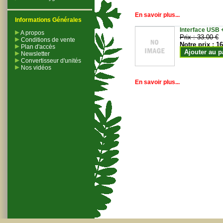
En savoir plus...
Informations Générales
Interface USB +
A propos
Prix :
33.00 €
Conditions de vente
Notre prix :
16
Plan d'accès
Ajouter au p
Newsletter
Convertisseur d'unités
Nos vidéos
En savoir plus...