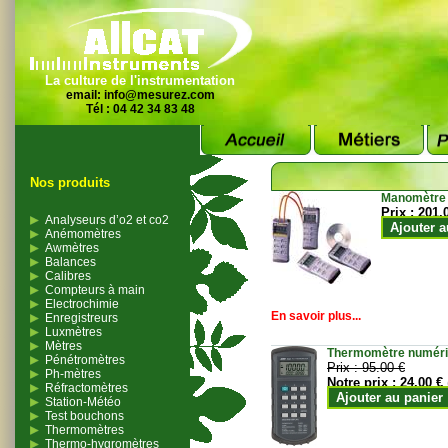
La culture de l'instrumentation
email:
info@mesurez.com
Tél : 04 42 34 83 48
Nos produits
Manomètre
Prix :
201.
Analyseurs d’o2 et co2
Ajouter a
Anémomètres
Awmètres
Balances
Calibres
Compteurs à main
Electrochimie
En savoir plus...
Enregistreurs
Luxmètres
Mètres
Thermomètre numériqu
Pénétromètres
Prix :
95.00 €
Ph-mètres
Notre prix :
24.00 €
Réfractomètres
Ajouter au panier
Station-Météo
Test bouchons
Thermomètres
Thermo-hygromètres