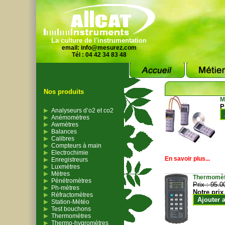
La culture de l'instrumentation
email:
info@mesurez.com
Tél : 04 42 34 83 48
Nos produits
M
P
Analyseurs d’o2 et co2
Anémomètres
Awmètres
Balances
Calibres
Compteurs à main
Electrochimie
En savoir plus...
Enregistreurs
Luxmètres
Mètres
Thermomètr
Pénétromètres
Prix :
95.0
Ph-mètres
Notre prix
Réfractomètres
Ajouter 
Station-Météo
Test bouchons
Thermomètres
Thermo-hygromètres