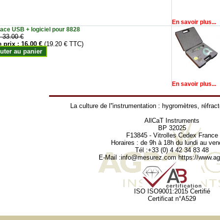
En savoir plus...
face USB + logiciel pour 8828
:
33.00 €
e prix :
16.00 €
(19.20 € TTC)
uter au panier
En savoir plus...
La culture de l''instrumentation :
hygromètres
,
réfrac
AllCaT Instruments
BP 32025
F13845 - Vitrolles Cedex France
Horaires : de 9h à 18h du lundi au ven
Tél :+33 (0) 4 42 34 83 48
E-Mail :
info@mesurez.com
https://www.agr
ISO ISO9001:2015 Certifié
Certificat n°A529