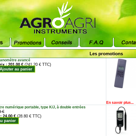
Les promotions
anomètre avancé
rix :
201.00 €
(241.20 € TTC)
Ajouter au panier
En savoir plus...
e numérique portable, type K/J, à double entrées
0 €
 :
24.00 €
(28.80 € TTC)
au panier