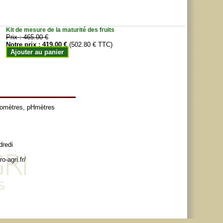
Kit de mesure de la maturité des fruits
Prix :
465.00 €
Notre prix :
419.00 €
(502.80 € TTC)
Ajouter au panier
tomètres
,
pHmètres
dredi
o-agri.fr/