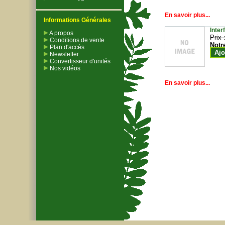
En savoir plus...
Informations Générales
Inter
A propos
Prix 
Conditions de vente
Notr
Plan d'accès
Ajo
Newsletter
Convertisseur d'unités
Nos vidéos
En savoir plus...