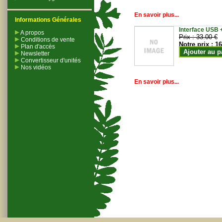
En savoir plus...
Informations Générales
Interface USB +
A propos
Prix :
33.00 €
Conditions de vente
Notre prix :
16
Plan d'accès
Ajouter au p
Newsletter
Convertisseur d'unités
Nos vidéos
En savoir plus...