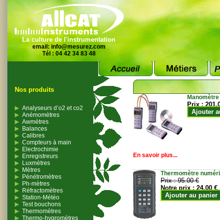
La culture de l'instrumentation
email:
info@mesurez.com
Tél : 04 42 34 83 48
Nos produits
Manomètre
Prix :
201.
Analyseurs d’o2 et co2
Ajouter a
Anémomètres
Awmètres
Balances
Calibres
Compteurs à main
Electrochimie
En savoir plus...
Enregistreurs
Luxmètres
Mètres
Thermomètre numériqu
Pénétromètres
Prix :
95.00 €
Ph-mètres
Notre prix :
24.00 €
Réfractomètres
Ajouter au panier
Station-Météo
Test bouchons
Thermomètres
Thermo-hygromètres