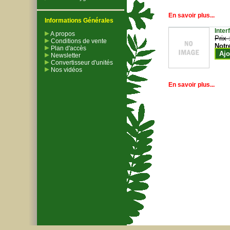
En savoir plus...
Informations Générales
Inter
A propos
Prix 
Conditions de vente
Notr
Plan d'accès
Ajo
Newsletter
Convertisseur d'unités
Nos vidéos
En savoir plus...