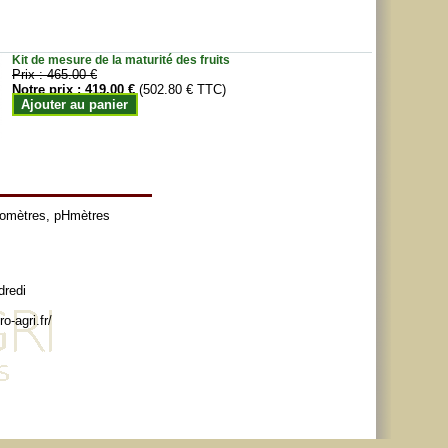
Kit de mesure de la maturité des fruits
Prix :
465.00 €
Notre prix :
419.00 €
(502.80 € TTC)
Ajouter au panier
tomètres
,
pHmètres
dredi
o-agri.fr/