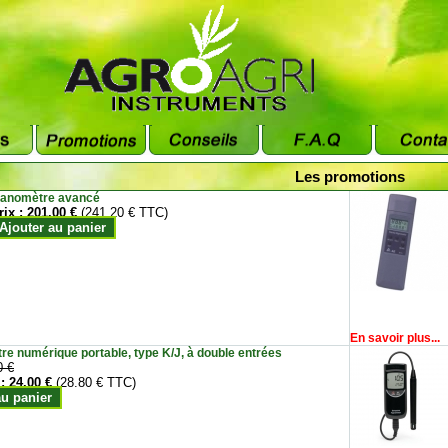
Les promotions
anomètre avancé
rix :
201.00 €
(241.20 € TTC)
Ajouter au panier
En savoir plus...
e numérique portable, type K/J, à double entrées
0 €
 :
24.00 €
(28.80 € TTC)
au panier