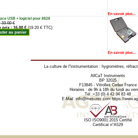
En savoir plus...
face USB + logiciel pour 8828
:
33.00 €
e prix :
16.00 €
(19.20 € TTC)
uter au panier
En savoir plus...
La culture de l''instrumentation :
hygromètres
,
réfrac
AllCaT Instruments
BP 32025
F13845 - Vitrolles Cedex France
Horaires : de 9h à 18h du lundi au ven
Tél :+33 (0) 4 42 34 83 48
E-Mail :
info@mesurez.com
https://www.agr
ISO ISO9001:2015 Certifié
Certificat n°A529