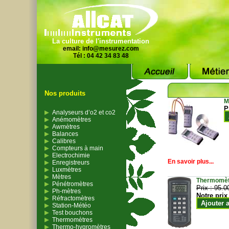
La culture de l'instrumentation
email:
info@mesurez.com
Tél : 04 42 34 83 48
Nos produits
M
P
Analyseurs d’o2 et co2
Anémomètres
Awmètres
Balances
Calibres
Compteurs à main
Electrochimie
En savoir plus...
Enregistreurs
Luxmètres
Mètres
Thermomètr
Pénétromètres
Prix :
95.0
Ph-mètres
Notre prix
Réfractomètres
Ajouter 
Station-Météo
Test bouchons
Thermomètres
Thermo-hygromètres