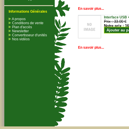
En savoir plus...
Informations Générales
Interface USB +
A propos
Prix :
33.00 €
Conditions de vente
Notre prix :
16
Plan d'accès
Ajouter au p
Newsletter
Convertisseur d'unités
Nos vidéos
En savoir plus...