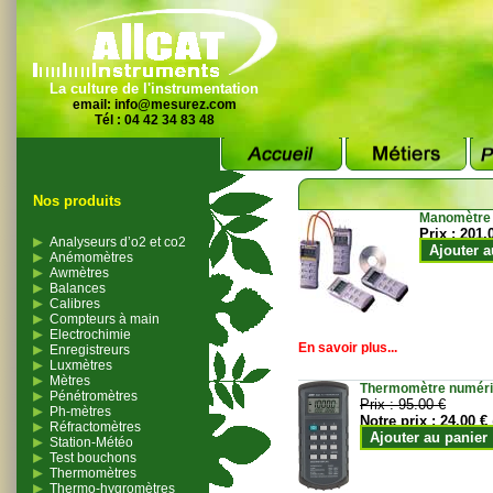
La culture de l'instrumentation
email:
info@mesurez.com
Tél : 04 42 34 83 48
Nos produits
Manomètre
Prix :
201.
Analyseurs d’o2 et co2
Ajouter a
Anémomètres
Awmètres
Balances
Calibres
Compteurs à main
Electrochimie
En savoir plus...
Enregistreurs
Luxmètres
Mètres
Thermomètre numériqu
Pénétromètres
Prix :
95.00 €
Ph-mètres
Notre prix :
24.00 €
Réfractomètres
Ajouter au panier
Station-Météo
Test bouchons
Thermomètres
Thermo-hygromètres