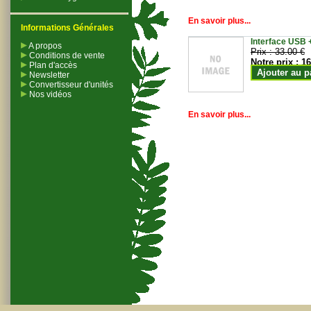
En savoir plus...
Informations Générales
Interface USB +
A propos
Prix :
33.00 €
Conditions de vente
Notre prix :
16
Plan d'accès
Ajouter au p
Newsletter
Convertisseur d'unités
Nos vidéos
En savoir plus...