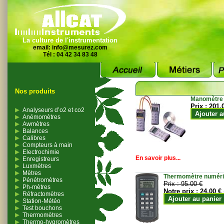
La culture de l'instrumentation
email:
info@mesurez.com
Tél : 04 42 34 83 48
Nos produits
Manomètre
Prix :
201.
Analyseurs d’o2 et co2
Ajouter a
Anémomètres
Awmètres
Balances
Calibres
Compteurs à main
Electrochimie
En savoir plus...
Enregistreurs
Luxmètres
Mètres
Thermomètre numériqu
Pénétromètres
Prix :
95.00 €
Ph-mètres
Notre prix :
24.00 €
Réfractomètres
Ajouter au panier
Station-Météo
Test bouchons
Thermomètres
Thermo-hygromètres