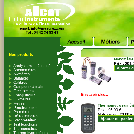
La culture de l'instrumentation
email:
info@mesurez.com
Tél : 04 42 34 83 48
Nos produits
Manomètre
Prix :
201.
Analyseurs d’o2 et co2
Ajouter a
Anémomètres
Awmètres
Balances
Calibres
Compteurs à main
Electrochimie
En savoir plus...
Enregistreurs
Luxmètres
Mètres
Thermomètre numériqu
Pénétromètres
Prix :
95.00 €
Ph-mètres
Notre prix :
24.00 €
Réfractomètres
Ajouter au panier
Station-Météo
Test bouchons
Thermomètres
Thermo-hygromètres