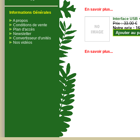
En savoir plus...
Informations Générales
Interface USB +
A propos
Prix :
33.00 €
Conditions de vente
Notre prix :
16
Plan d'accès
Ajouter au p
Newsletter
Convertisseur d'unités
Nos vidéos
En savoir plus...