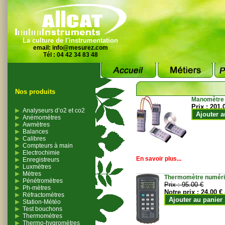
La culture de l'instrumentation
email:
info@mesurez.com
Tél : 04 42 34 83 48
Nos produits
Manomètre
Prix :
201.
Analyseurs d’o2 et co2
Ajouter a
Anémomètres
Awmètres
Balances
Calibres
Compteurs à main
Electrochimie
En savoir plus...
Enregistreurs
Luxmètres
Mètres
Thermomètre numériqu
Pénétromètres
Prix :
95.00 €
Ph-mètres
Notre prix :
24.00 €
Réfractomètres
Ajouter au panier
Station-Météo
Test bouchons
Thermomètres
Thermo-hygromètres