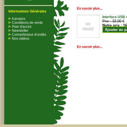
En savoir plus...
Informations Générales
Interface USB +
A propos
Prix :
33.00 €
Conditions de vente
Notre prix :
16
Plan d'accès
Ajouter au p
Newsletter
Convertisseur d'unités
Nos vidéos
En savoir plus...