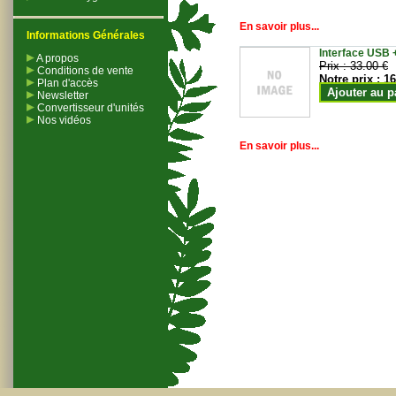
En savoir plus...
Informations Générales
Interface USB +
A propos
Prix :
33.00 €
Conditions de vente
Notre prix :
16
Plan d'accès
Ajouter au p
Newsletter
Convertisseur d'unités
Nos vidéos
En savoir plus...