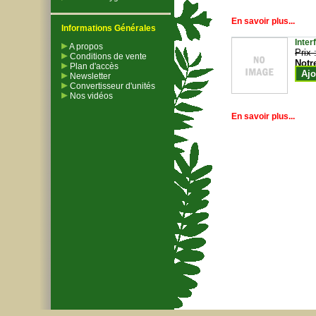
En savoir plus...
Informations Générales
Inter
A propos
Prix 
Conditions de vente
Notr
Plan d'accès
Ajo
Newsletter
Convertisseur d'unités
Nos vidéos
En savoir plus...