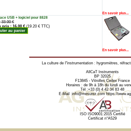
En savoir plus...
face USB + logiciel pour 8828
:
33.00 €
e prix :
16.00 €
(19.20 € TTC)
uter au panier
En savoir plus...
La culture de l''instrumentation :
hygromètres
,
réfrac
AllCaT Instruments
BP 32025
F13845 - Vitrolles Cedex France
Horaires : de 9h à 18h du lundi au ven
Tél :+33 (0) 4 42 34 83 48
E-Mail :
info@mesurez.com
https://www.agr
ISO ISO9001:2015 Certifié
Certificat n°A529