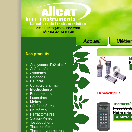
La culture de l'instrumentation
email:
info@mesurez.com
Tél : 04 42 34 83 48
Nos produits
M
P
Analyseurs d’o2 et co2
Anémomètres
Awmètres
Balances
Calibres
Compteurs à main
Electrochimie
En savoir plus...
Enregistreurs
Luxmètres
Mètres
Thermomètr
Pénétromètres
Prix :
95.0
Ph-mètres
Notre prix
Réfractomètres
Ajouter 
Station-Météo
Test bouchons
Thermomètres
Thermo-hygromètres