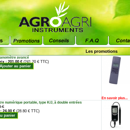
Les promotions
anomètre avancé
rix :
201.00 €
(241.20 € TTC)
Ajouter au panier
En savoir plus...
e numérique portable, type K/J, à double entrées
0 €
 :
24.00 €
(28.80 € TTC)
au panier