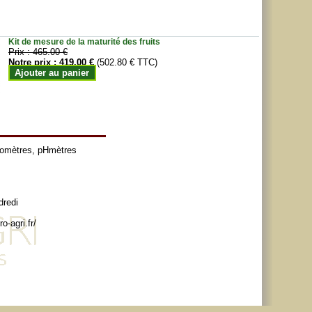
Kit de mesure de la maturité des fruits
Prix :
465.00 €
Notre prix :
419.00 €
(502.80 € TTC)
Ajouter au panier
tomètres
,
pHmètres
dredi
o-agri.fr/