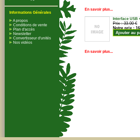
En savoir plus...
Informations Générales
Interface USB +
A propos
Prix :
33.00 €
Conditions de vente
Notre prix :
16
Plan d'accès
Ajouter au p
Newsletter
Convertisseur d'unités
Nos vidéos
En savoir plus...