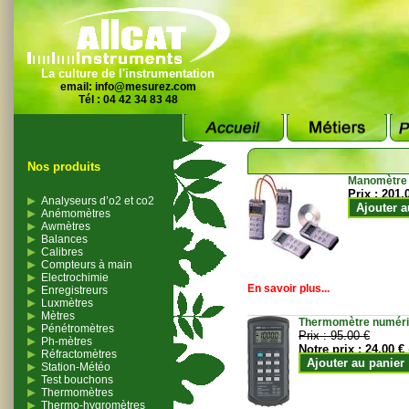
La culture de l'instrumentation
email:
info@mesurez.com
Tél : 04 42 34 83 48
Nos produits
Manomètre
Prix :
201.
Analyseurs d’o2 et co2
Ajouter a
Anémomètres
Awmètres
Balances
Calibres
Compteurs à main
Electrochimie
En savoir plus...
Enregistreurs
Luxmètres
Mètres
Thermomètre numériqu
Pénétromètres
Prix :
95.00 €
Ph-mètres
Notre prix :
24.00 €
Réfractomètres
Ajouter au panier
Station-Météo
Test bouchons
Thermomètres
Thermo-hygromètres