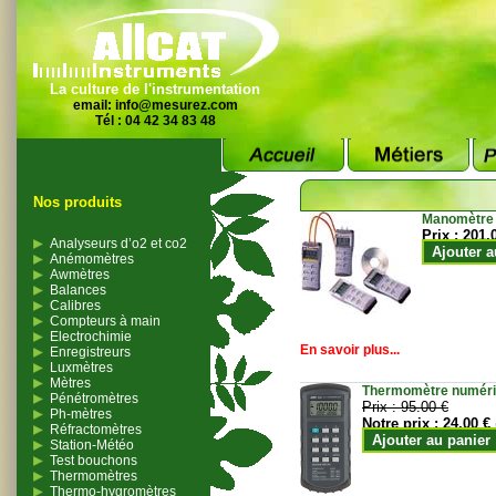
La culture de l'instrumentation
email:
info@mesurez.com
Tél : 04 42 34 83 48
Nos produits
Manomètre
Prix :
201.
Analyseurs d’o2 et co2
Ajouter a
Anémomètres
Awmètres
Balances
Calibres
Compteurs à main
Electrochimie
En savoir plus...
Enregistreurs
Luxmètres
Mètres
Thermomètre numériqu
Pénétromètres
Prix :
95.00 €
Ph-mètres
Notre prix :
24.00 €
Réfractomètres
Ajouter au panier
Station-Météo
Test bouchons
Thermomètres
Thermo-hygromètres