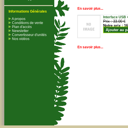
En savoir plus...
Informations Générales
Interface USB +
A propos
Prix :
33.00 €
Conditions de vente
Notre prix :
16
Plan d'accès
Ajouter au p
Newsletter
Convertisseur d'unités
Nos vidéos
En savoir plus...