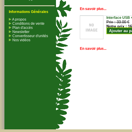
En savoir plus...
Informations Générales
Interface USB +
A propos
Prix :
33.00 €
Conditions de vente
Notre prix :
16
Plan d'accès
Ajouter au p
Newsletter
Convertisseur d'unités
Nos vidéos
En savoir plus...