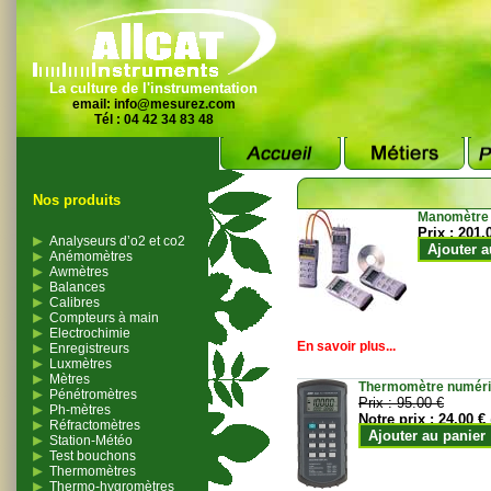
La culture de l'instrumentation
email:
info@mesurez.com
Tél : 04 42 34 83 48
Nos produits
Manomètre
Prix :
201.
Analyseurs d’o2 et co2
Ajouter a
Anémomètres
Awmètres
Balances
Calibres
Compteurs à main
Electrochimie
En savoir plus...
Enregistreurs
Luxmètres
Mètres
Thermomètre numériqu
Pénétromètres
Prix :
95.00 €
Ph-mètres
Notre prix :
24.00 €
Réfractomètres
Ajouter au panier
Station-Météo
Test bouchons
Thermomètres
Thermo-hygromètres