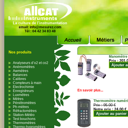
La culture de l'instrumentation
email:
info@mesurez.com
Tél : 04 42 34 83 48
Nos produits
Manomètre
Prix :
201.
Analyseurs d’o2 et co2
Ajouter a
Anémomètres
Awmètres
Balances
Calibres
Compteurs à main
Electrochimie
En savoir plus...
Enregistreurs
Luxmètres
Mètres
Thermomètre numériqu
Pénétromètres
Prix :
95.00 €
Ph-mètres
Notre prix :
24.00 €
Réfractomètres
Ajouter au panier
Station-Météo
Test bouchons
Thermomètres
Thermo-hygromètres