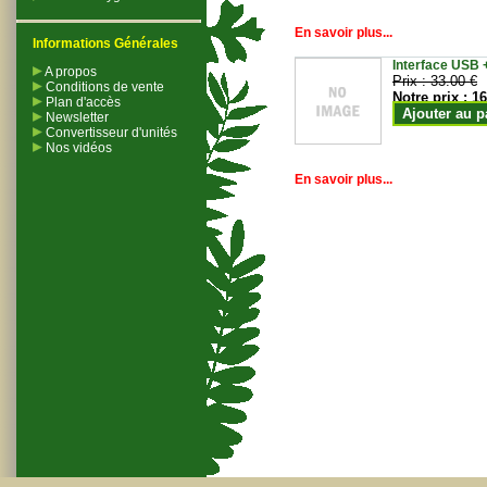
En savoir plus...
Informations Générales
Interface USB +
A propos
Prix :
33.00 €
Conditions de vente
Notre prix :
16
Plan d'accès
Ajouter au p
Newsletter
Convertisseur d'unités
Nos vidéos
En savoir plus...