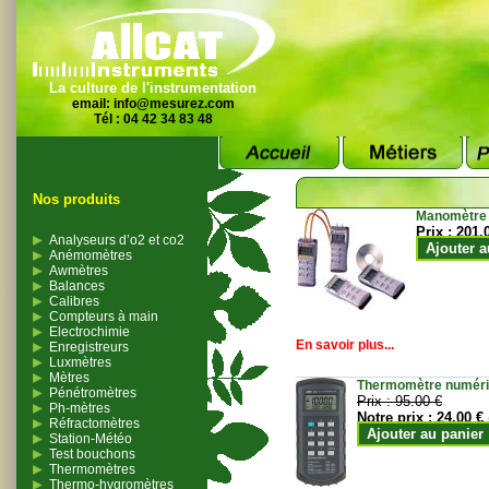
La culture de l'instrumentation
email:
info@mesurez.com
Tél : 04 42 34 83 48
Nos produits
Manomètre
Prix :
201.
Analyseurs d’o2 et co2
Ajouter a
Anémomètres
Awmètres
Balances
Calibres
Compteurs à main
Electrochimie
En savoir plus...
Enregistreurs
Luxmètres
Mètres
Thermomètre numériqu
Pénétromètres
Prix :
95.00 €
Ph-mètres
Notre prix :
24.00 €
Réfractomètres
Ajouter au panier
Station-Météo
Test bouchons
Thermomètres
Thermo-hygromètres