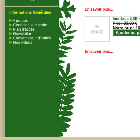
En savoir plus...
Informations Générales
Interface USB +
A propos
Prix :
33.00 €
Conditions de vente
Notre prix :
16
Plan d'accès
Ajouter au p
Newsletter
Convertisseur d'unités
Nos vidéos
En savoir plus...