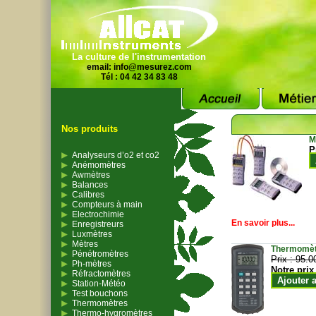
La culture de l'instrumentation
email:
info@mesurez.com
Tél : 04 42 34 83 48
Nos produits
M
P
Analyseurs d’o2 et co2
Anémomètres
Awmètres
Balances
Calibres
Compteurs à main
Electrochimie
En savoir plus...
Enregistreurs
Luxmètres
Mètres
Thermomètr
Pénétromètres
Prix :
95.0
Ph-mètres
Notre prix
Réfractomètres
Ajouter 
Station-Météo
Test bouchons
Thermomètres
Thermo-hygromètres