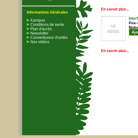
En savoir plus...
Informations Générales
Inter
A propos
Prix 
Conditions de vente
Notr
Plan d'accès
Ajo
Newsletter
Convertisseur d'unités
Nos vidéos
En savoir plus...