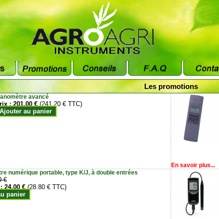
Les promotions
anomètre avancé
rix :
201.00 €
(241.20 € TTC)
Ajouter au panier
En savoir plus...
e numérique portable, type K/J, à double entrées
0 €
 :
24.00 €
(28.80 € TTC)
au panier