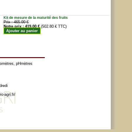
Kit de mesure de la maturité des fruits
Prix :
465.00 €
Notre prix :
419.00 €
(502.80 € TTC)
Ajouter au panier
tomètres
,
pHmètres
dredi
o-agri.fr/