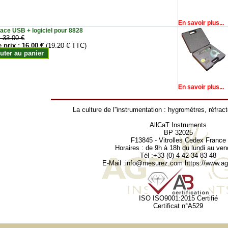
En savoir plus...
face USB + logiciel pour 8828
:
33.00 €
e prix :
16.00 €
(19.20 € TTC)
uter au panier
En savoir plus...
La culture de l''instrumentation :
hygromètres
,
réfrac
AllCaT Instruments
BP 32025
F13845 - Vitrolles Cedex France
Horaires : de 9h à 18h du lundi au ven
Tél :+33 (0) 4 42 34 83 48
E-Mail :
info@mesurez.com
https://www.agr
ISO ISO9001:2015 Certifié
Certificat n°A529