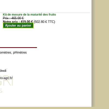
Kit de mesure de la maturité des fruits
Prix :
465.00 €
Notre prix :
419.00 €
(502.80 € TTC)
Ajouter au panier
tomètres
,
pHmètres
dredi
o-agri.fr/