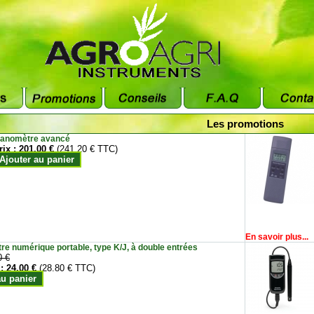
Les promotions
anomètre avancé
rix :
201.00 €
(241.20 € TTC)
Ajouter au panier
En savoir plus...
e numérique portable, type K/J, à double entrées
0 €
 :
24.00 €
(28.80 € TTC)
au panier