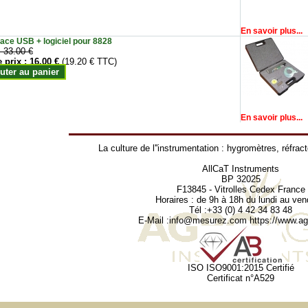
En savoir plus...
face USB + logiciel pour 8828
:
33.00 €
e prix :
16.00 €
(19.20 € TTC)
uter au panier
En savoir plus...
La culture de l''instrumentation :
hygromètres
,
réfrac
AllCaT Instruments
BP 32025
F13845 - Vitrolles Cedex France
Horaires : de 9h à 18h du lundi au ven
Tél :+33 (0) 4 42 34 83 48
E-Mail :
info@mesurez.com
https://www.agr
ISO ISO9001:2015 Certifié
Certificat n°A529