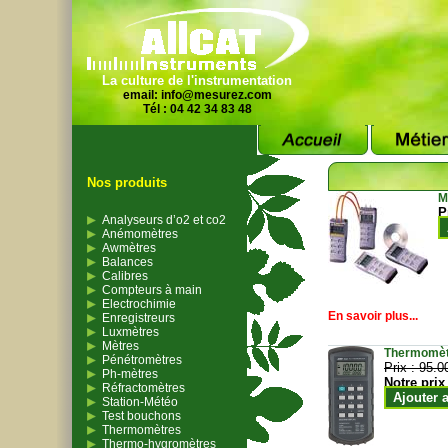
La culture de l'instrumentation
email:
info@mesurez.com
Tél : 04 42 34 83 48
Nos produits
M
P
Analyseurs d’o2 et co2
Anémomètres
Awmètres
Balances
Calibres
Compteurs à main
Electrochimie
En savoir plus...
Enregistreurs
Luxmètres
Mètres
Thermomètr
Pénétromètres
Prix :
95.0
Ph-mètres
Notre prix
Réfractomètres
Ajouter 
Station-Météo
Test bouchons
Thermomètres
Thermo-hygromètres