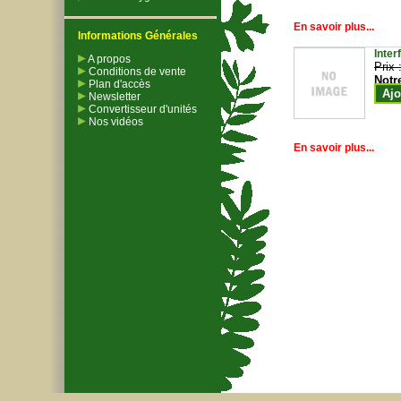
En savoir plus...
Informations Générales
Inter
A propos
Prix 
Conditions de vente
Notr
Plan d'accès
Ajo
Newsletter
Convertisseur d'unités
Nos vidéos
En savoir plus...