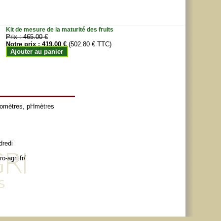
Kit de mesure de la maturité des fruits
Prix :
465.00 €
Notre prix :
419.00 €
(502.80 € TTC)
Ajouter au panier
tomètres
,
pHmètres
dredi
o-agri.fr/