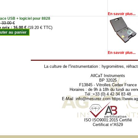
En savoir plus...
face USB + logiciel pour 8828
:
33.00 €
e prix :
16.00 €
(19.20 € TTC)
uter au panier
En savoir plus...
La culture de l''instrumentation :
hygromètres
,
réfrac
AllCaT Instruments
BP 32025
F13845 - Vitrolles Cedex France
Horaires : de 9h à 18h du lundi au ven
Tél :+33 (0) 4 42 34 83 48
E-Mail :
info@mesurez.com
https://www.agr
ISO ISO9001:2015 Certifié
Certificat n°A529