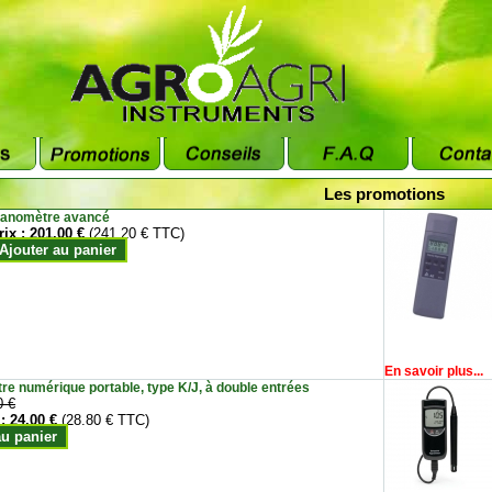
Les promotions
anomètre avancé
rix :
201.00 €
(241.20 € TTC)
Ajouter au panier
En savoir plus...
e numérique portable, type K/J, à double entrées
0 €
 :
24.00 €
(28.80 € TTC)
au panier