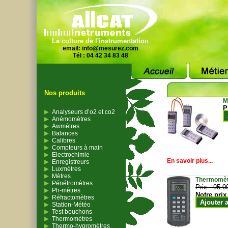
La culture de l'instrumentation
email:
info@mesurez.com
Tél : 04 42 34 83 48
Nos produits
M
P
Analyseurs d’o2 et co2
Anémomètres
Awmètres
Balances
Calibres
Compteurs à main
Electrochimie
En savoir plus...
Enregistreurs
Luxmètres
Mètres
Thermomètr
Pénétromètres
Prix :
95.0
Ph-mètres
Notre prix
Réfractomètres
Ajouter 
Station-Météo
Test bouchons
Thermomètres
Thermo-hygromètres