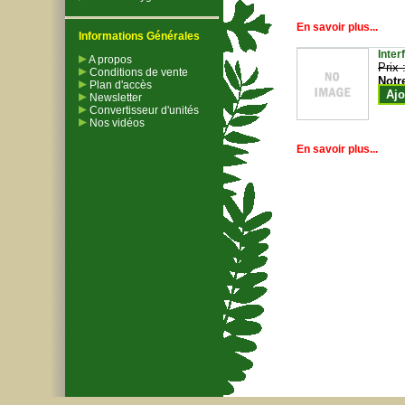
En savoir plus...
Informations Générales
Inter
A propos
Prix 
Conditions de vente
Notr
Plan d'accès
Ajo
Newsletter
Convertisseur d'unités
Nos vidéos
En savoir plus...