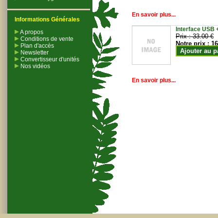
En savoir plus...
Informations Générales
Interface USB +
A propos
Prix :
33.00 €
Conditions de vente
Notre prix :
16
Plan d'accès
Ajouter au p
Newsletter
Convertisseur d'unités
Nos vidéos
En savoir plus...