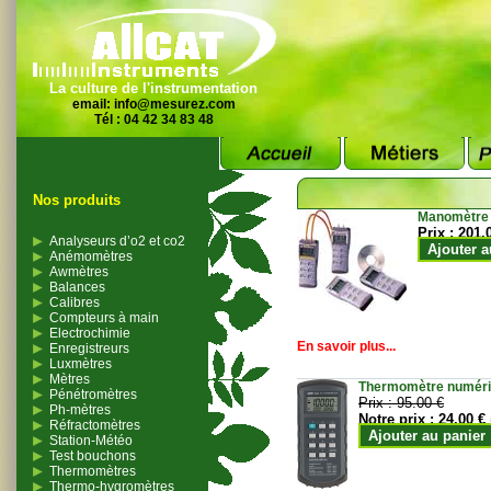
La culture de l'instrumentation
email:
info@mesurez.com
Tél : 04 42 34 83 48
Nos produits
Manomètre
Prix :
201.
Analyseurs d’o2 et co2
Ajouter a
Anémomètres
Awmètres
Balances
Calibres
Compteurs à main
Electrochimie
En savoir plus...
Enregistreurs
Luxmètres
Mètres
Thermomètre numériqu
Pénétromètres
Prix :
95.00 €
Ph-mètres
Notre prix :
24.00 €
Réfractomètres
Ajouter au panier
Station-Météo
Test bouchons
Thermomètres
Thermo-hygromètres