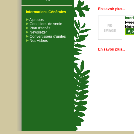
En savoir plus...
Informations Générales
Inter
A propos
Prix 
Conditions de vente
Notr
Plan d'accès
Ajo
Newsletter
Convertisseur d'unités
Nos vidéos
En savoir plus...