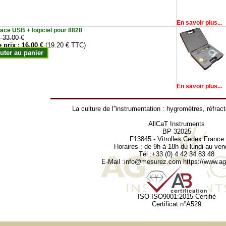
En savoir plus...
face USB + logiciel pour 8828
:
33.00 €
e prix :
16.00 €
(19.20 € TTC)
uter au panier
En savoir plus...
La culture de l''instrumentation :
hygromètres
,
réfrac
AllCaT Instruments
BP 32025
F13845 - Vitrolles Cedex France
Horaires : de 9h à 18h du lundi au ven
Tél :+33 (0) 4 42 34 83 48
E-Mail :
info@mesurez.com
https://www.agr
ISO ISO9001:2015 Certifié
Certificat n°A529