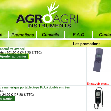
Les promotions
anomètre avancé
rix :
201.00 €
(241.20 € TTC)
Ajouter au panier
En savoir plus...
e numérique portable, type K/J, à double entrées
0 €
 :
24.00 €
(28.80 € TTC)
au panier