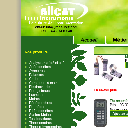
La culture de l'instrumentation
email:
info@mesurez.com
Tél : 04 42 34 83 48
Nos produits
M
P
Analyseurs d’o2 et co2
Anémomètres
Awmètres
Balances
Calibres
Compteurs à main
Electrochimie
En savoir plus...
Enregistreurs
Luxmètres
Mètres
Thermomètr
Pénétromètres
Prix :
95.0
Ph-mètres
Notre prix
Réfractomètres
Ajouter 
Station-Météo
Test bouchons
Thermomètres
Thermo-hygromètres