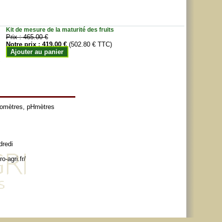
Kit de mesure de la maturité des fruits
Prix :
465.00 €
Notre prix :
419.00 €
(502.80 € TTC)
Ajouter au panier
tomètres
,
pHmètres
dredi
o-agri.fr/