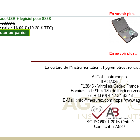
En savoir plus...
face USB + logiciel pour 8828
:
33.00 €
e prix :
16.00 €
(19.20 € TTC)
uter au panier
En savoir plus...
La culture de l''instrumentation :
hygromètres
,
réfrac
AllCaT Instruments
BP 32025
F13845 - Vitrolles Cedex France
Horaires : de 9h à 18h du lundi au ven
Tél :+33 (0) 4 42 34 83 48
E-Mail :
info@mesurez.com
https://www.agr
ISO ISO9001:2015 Certifié
Certificat n°A529