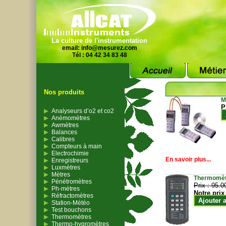
La culture de l'instrumentation
email:
info@mesurez.com
Tél : 04 42 34 83 48
Nos produits
M
P
Analyseurs d’o2 et co2
Anémomètres
Awmètres
Balances
Calibres
Compteurs à main
Electrochimie
En savoir plus...
Enregistreurs
Luxmètres
Mètres
Thermomètr
Pénétromètres
Prix :
95.0
Ph-mètres
Notre prix
Réfractomètres
Ajouter 
Station-Météo
Test bouchons
Thermomètres
Thermo-hygromètres