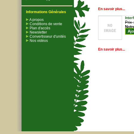
En savoir plus...
Informations Générales
Inter
A propos
Prix 
Conditions de vente
Notr
Plan d'accès
Ajo
Newsletter
Convertisseur d'unités
Nos vidéos
En savoir plus...