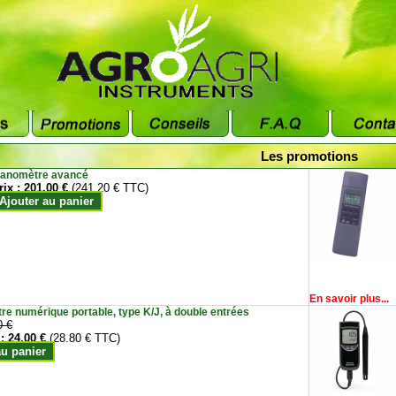
Les promotions
anomètre avancé
rix :
201.00 €
(241.20 € TTC)
Ajouter au panier
En savoir plus...
e numérique portable, type K/J, à double entrées
0 €
 :
24.00 €
(28.80 € TTC)
au panier