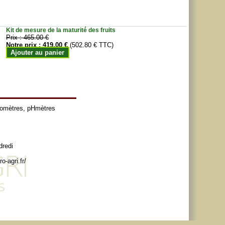
Kit de mesure de la maturité des fruits
Prix :
465.00 €
Notre prix :
419.00 €
(502.80 € TTC)
Ajouter au panier
tomètres
,
pHmètres
dredi
o-agri.fr/