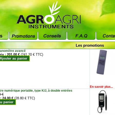
Les promotions
anomètre avancé
rix :
201.00 €
(241.20 € TTC)
Ajouter au panier
En savoir plus...
e numérique portable, type K/J, à double entrées
0 €
 :
24.00 €
(28.80 € TTC)
au panier