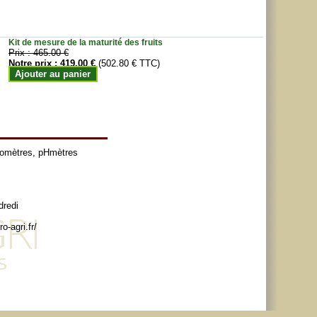
Kit de mesure de la maturité des fruits
Prix :
465.00 €
Notre prix :
419.00 €
(502.80 € TTC)
Ajouter au panier
tomètres
,
pHmètres
dredi
o-agri.fr/