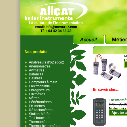
La culture de l'instrumentation
email:
info@mesurez.com
Tél : 04 42 34 83 48
Nos produits
M
P
Analyseurs d’o2 et co2
Anémomètres
Awmètres
Balances
Calibres
Compteurs à main
Electrochimie
En savoir plus...
Enregistreurs
Luxmètres
Mètres
Thermomètr
Pénétromètres
Prix :
95.0
Ph-mètres
Notre prix
Réfractomètres
Ajouter 
Station-Météo
Test bouchons
Thermomètres
Thermo-hygromètres