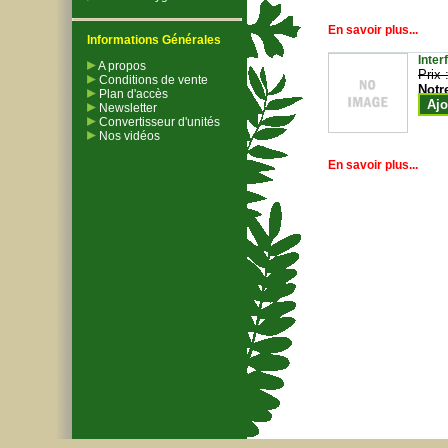
En savoir plus...
Informations Générales
Inter
A propos
Prix 
Conditions de vente
Notr
Plan d'accès
Ajo
Newsletter
Convertisseur d'unités
Nos vidéos
En savoir plus...