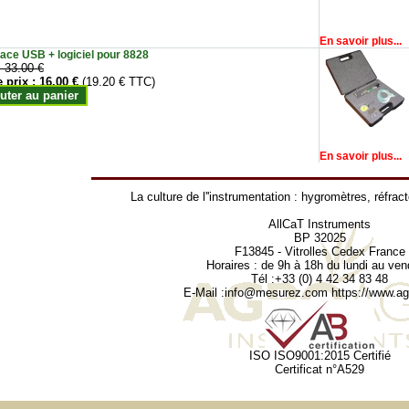
En savoir plus...
face USB + logiciel pour 8828
:
33.00 €
e prix :
16.00 €
(19.20 € TTC)
uter au panier
En savoir plus...
La culture de l''instrumentation :
hygromètres
,
réfrac
AllCaT Instruments
BP 32025
F13845 - Vitrolles Cedex France
Horaires : de 9h à 18h du lundi au ven
Tél :+33 (0) 4 42 34 83 48
E-Mail :
info@mesurez.com
https://www.agr
ISO ISO9001:2015 Certifié
Certificat n°A529