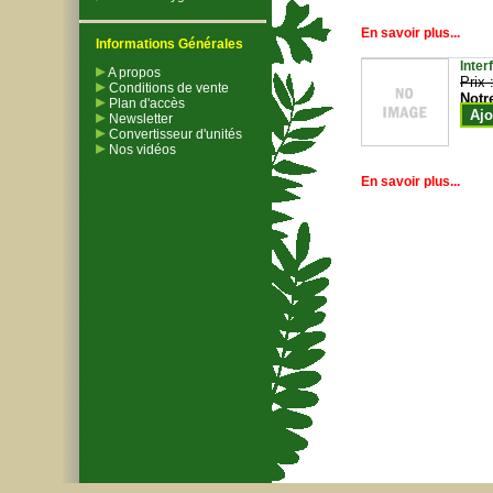
En savoir plus...
Informations Générales
Inter
A propos
Prix 
Conditions de vente
Notr
Plan d'accès
Ajo
Newsletter
Convertisseur d'unités
Nos vidéos
En savoir plus...