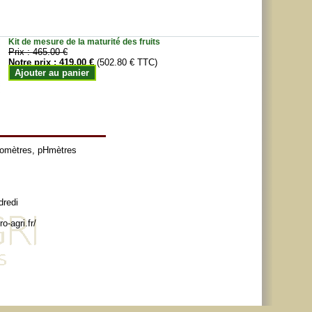
Kit de mesure de la maturité des fruits
Prix :
465.00 €
Notre prix :
419.00 €
(502.80 € TTC)
Ajouter au panier
tomètres
,
pHmètres
dredi
o-agri.fr/