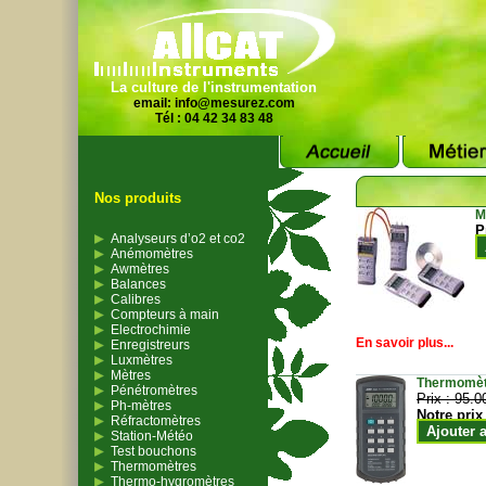
La culture de l'instrumentation
email:
info@mesurez.com
Tél : 04 42 34 83 48
Nos produits
M
P
Analyseurs d’o2 et co2
Anémomètres
Awmètres
Balances
Calibres
Compteurs à main
Electrochimie
En savoir plus...
Enregistreurs
Luxmètres
Mètres
Thermomètr
Pénétromètres
Prix :
95.0
Ph-mètres
Notre prix
Réfractomètres
Ajouter 
Station-Météo
Test bouchons
Thermomètres
Thermo-hygromètres