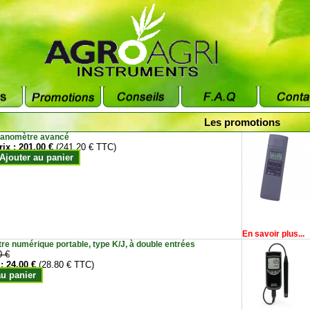
Les promotions
anomètre avancé
rix :
201.00 €
(241.20 € TTC)
Ajouter au panier
En savoir plus...
e numérique portable, type K/J, à double entrées
0 €
 :
24.00 €
(28.80 € TTC)
au panier