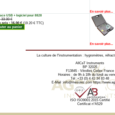
En savoir plus...
face USB + logiciel pour 8828
:
33.00 €
e prix :
16.00 €
(19.20 € TTC)
uter au panier
En savoir plus...
La culture de l''instrumentation :
hygromètres
,
réfrac
AllCaT Instruments
BP 32025
F13845 - Vitrolles Cedex France
Horaires : de 9h à 18h du lundi au ven
Tél :+33 (0) 4 42 34 83 48
E-Mail :
info@mesurez.com
https://www.agr
ISO ISO9001:2015 Certifié
Certificat n°A529