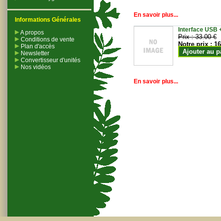
En savoir plus...
Informations Générales
Interface USB +
A propos
Prix :
33.00 €
Conditions de vente
Notre prix :
16
Plan d'accès
Ajouter au p
Newsletter
Convertisseur d'unités
Nos vidéos
En savoir plus...