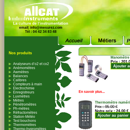
La culture de l'instrumentation
email:
info@mesurez.com
Tél : 04 42 34 83 48
Nos produits
Manomètre
Prix :
201.
Analyseurs d’o2 et co2
Ajouter a
Anémomètres
Awmètres
Balances
Calibres
Compteurs à main
Electrochimie
En savoir plus...
Enregistreurs
Luxmètres
Mètres
Thermomètre numériqu
Pénétromètres
Prix :
95.00 €
Ph-mètres
Notre prix :
24.00 €
Réfractomètres
Ajouter au panier
Station-Météo
Test bouchons
Thermomètres
Thermo-hygromètres