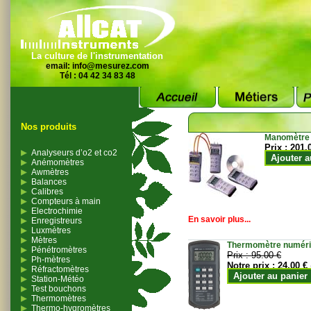
La culture de l'instrumentation
email:
info@mesurez.com
Tél : 04 42 34 83 48
Nos produits
Manomètre
Prix :
201.
Analyseurs d’o2 et co2
Ajouter a
Anémomètres
Awmètres
Balances
Calibres
Compteurs à main
Electrochimie
En savoir plus...
Enregistreurs
Luxmètres
Mètres
Thermomètre numériqu
Pénétromètres
Prix :
95.00 €
Ph-mètres
Notre prix :
24.00 €
Réfractomètres
Ajouter au panier
Station-Météo
Test bouchons
Thermomètres
Thermo-hygromètres