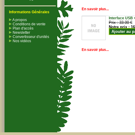
En savoir plus...
Informations Générales
Interface USB +
A propos
Prix :
33.00 €
Conditions de vente
Notre prix :
16
Plan d'accès
Ajouter au p
Newsletter
Convertisseur d'unités
Nos vidéos
En savoir plus...