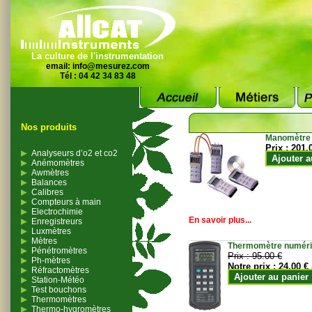
La culture de l'instrumentation
email:
info@mesurez.com
Tél : 04 42 34 83 48
Nos produits
Manomètre
Prix :
201.
Analyseurs d’o2 et co2
Ajouter a
Anémomètres
Awmètres
Balances
Calibres
Compteurs à main
Electrochimie
En savoir plus...
Enregistreurs
Luxmètres
Mètres
Thermomètre numériqu
Pénétromètres
Prix :
95.00 €
Ph-mètres
Notre prix :
24.00 €
Réfractomètres
Ajouter au panier
Station-Météo
Test bouchons
Thermomètres
Thermo-hygromètres