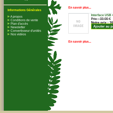
En savoir plus...
Informations Générales
Interface USB +
A propos
Prix :
33.00 €
Conditions de vente
Notre prix :
16
Plan d'accès
Ajouter au p
Newsletter
Convertisseur d'unités
Nos vidéos
En savoir plus...