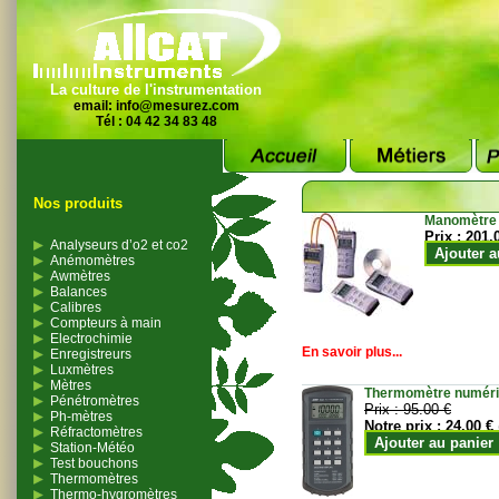
La culture de l'instrumentation
email:
info@mesurez.com
Tél : 04 42 34 83 48
Nos produits
Manomètre
Prix :
201.
Analyseurs d’o2 et co2
Ajouter a
Anémomètres
Awmètres
Balances
Calibres
Compteurs à main
Electrochimie
En savoir plus...
Enregistreurs
Luxmètres
Mètres
Thermomètre numériqu
Pénétromètres
Prix :
95.00 €
Ph-mètres
Notre prix :
24.00 €
Réfractomètres
Ajouter au panier
Station-Météo
Test bouchons
Thermomètres
Thermo-hygromètres