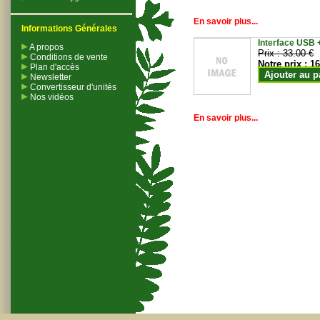
En savoir plus...
Informations Générales
Interface USB +
A propos
Prix :
33.00 €
Conditions de vente
Notre prix :
16
Plan d'accès
Ajouter au p
Newsletter
Convertisseur d'unités
Nos vidéos
En savoir plus...