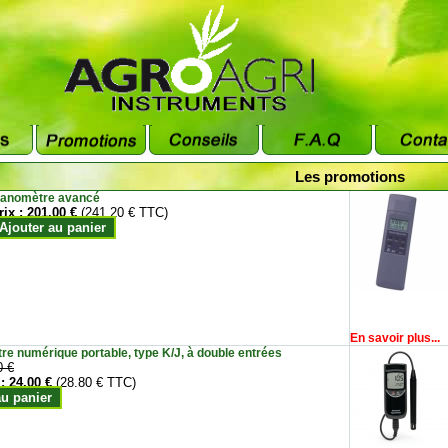
Les promotions
anomètre avancé
rix :
201.00 €
(241.20 € TTC)
Ajouter au panier
En savoir plus...
e numérique portable, type K/J, à double entrées
0 €
 :
24.00 €
(28.80 € TTC)
au panier