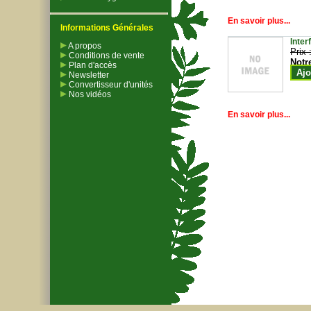
En savoir plus...
Informations Générales
Inter
A propos
Prix 
Conditions de vente
Notr
Plan d'accès
Ajo
Newsletter
Convertisseur d'unités
Nos vidéos
En savoir plus...