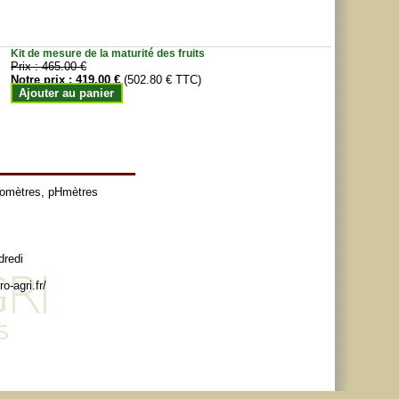
Kit de mesure de la maturité des fruits
Prix :
465.00 €
Notre prix :
419.00 €
(502.80 € TTC)
Ajouter au panier
tomètres
,
pHmètres
dredi
o-agri.fr/