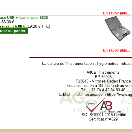
En savoir plus...
face USB + logiciel pour 8828
:
33.00 €
e prix :
16.00 €
(19.20 € TTC)
uter au panier
En savoir plus...
La culture de l''instrumentation :
hygromètres
,
réfrac
AllCaT Instruments
BP 32025
F13845 - Vitrolles Cedex France
Horaires : de 9h à 18h du lundi au ven
Tél :+33 (0) 4 42 34 83 48
E-Mail :
info@mesurez.com
https://www.agr
ISO ISO9001:2015 Certifié
Certificat n°A529