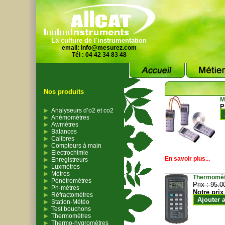
La culture de l'instrumentation
email:
info@mesurez.com
Tél : 04 42 34 83 48
Nos produits
M
P
Analyseurs d’o2 et co2
Anémomètres
Awmètres
Balances
Calibres
Compteurs à main
Electrochimie
En savoir plus...
Enregistreurs
Luxmètres
Mètres
Thermomètr
Pénétromètres
Prix :
95.0
Ph-mètres
Notre prix
Réfractomètres
Ajouter 
Station-Météo
Test bouchons
Thermomètres
Thermo-hygromètres