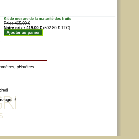
Kit de mesure de la maturité des fruits
Prix :
465.00 €
Notre prix :
419.00 €
(502.80 € TTC)
Ajouter au panier
tomètres
,
pHmètres
dredi
o-agri.fr/