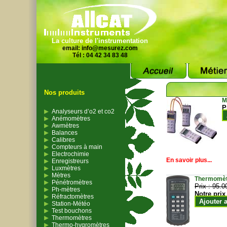
La culture de l'instrumentation
email:
info@mesurez.com
Tél : 04 42 34 83 48
Nos produits
M
P
Analyseurs d’o2 et co2
Anémomètres
Awmètres
Balances
Calibres
Compteurs à main
Electrochimie
En savoir plus...
Enregistreurs
Luxmètres
Mètres
Thermomètr
Pénétromètres
Prix :
95.0
Ph-mètres
Notre prix
Réfractomètres
Ajouter 
Station-Météo
Test bouchons
Thermomètres
Thermo-hygromètres