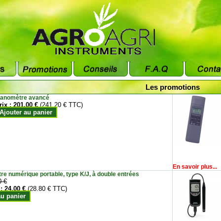
Les promotions
anomètre avancé
rix :
201.00 €
(241.20 € TTC)
Ajouter au panier
En savoir plus...
e numérique portable, type K/J, à double entrées
0 €
 :
24.00 €
(28.80 € TTC)
au panier