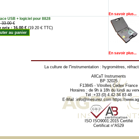
En savoir plus...
face USB + logiciel pour 8828
:
33.00 €
e prix :
16.00 €
(19.20 € TTC)
uter au panier
En savoir plus...
La culture de l''instrumentation :
hygromètres
,
réfrac
AllCaT Instruments
BP 32025
F13845 - Vitrolles Cedex France
Horaires : de 9h à 18h du lundi au ven
Tél :+33 (0) 4 42 34 83 48
E-Mail :
info@mesurez.com
https://www.agr
ISO ISO9001:2015 Certifié
Certificat n°A529