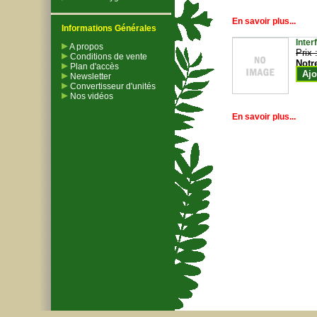
En savoir plus...
Informations Générales
Inter
A propos
Prix 
Conditions de vente
Notr
Plan d'accès
Ajo
Newsletter
Convertisseur d'unités
Nos vidéos
En savoir plus...