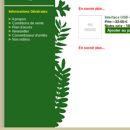
En savoir plus...
Informations Générales
Interface USB +
A propos
Prix :
33.00 €
Conditions de vente
Notre prix :
16
Plan d'accès
Ajouter au p
Newsletter
Convertisseur d'unités
Nos vidéos
En savoir plus...