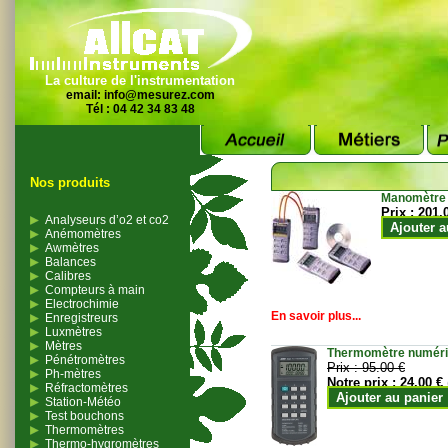
La culture de l'instrumentation
email:
info@mesurez.com
Tél : 04 42 34 83 48
Nos produits
Manomètre
Prix :
201.
Analyseurs d’o2 et co2
Ajouter a
Anémomètres
Awmètres
Balances
Calibres
Compteurs à main
Electrochimie
En savoir plus...
Enregistreurs
Luxmètres
Mètres
Thermomètre numériqu
Pénétromètres
Prix :
95.00 €
Ph-mètres
Notre prix :
24.00 €
Réfractomètres
Ajouter au panier
Station-Météo
Test bouchons
Thermomètres
Thermo-hygromètres