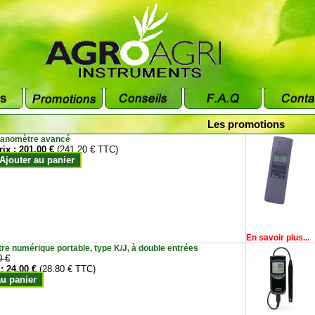
Les promotions
anomètre avancé
rix :
201.00 €
(241.20 € TTC)
Ajouter au panier
En savoir plus...
e numérique portable, type K/J, à double entrées
0 €
 :
24.00 €
(28.80 € TTC)
au panier