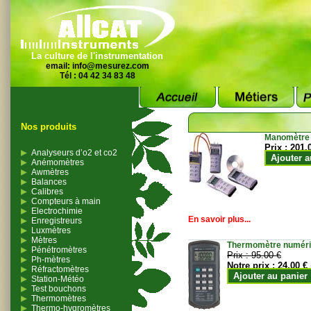
La culture de l'instrumentation
email:
info@mesurez.com
Tél : 04 42 34 83 48
Nos produits
Manomètre
Prix :
201.
Analyseurs d’o2 et co2
Ajouter a
Anémomètres
Awmètres
Balances
Calibres
Compteurs à main
Electrochimie
En savoir plus...
Enregistreurs
Luxmètres
Mètres
Thermomètre numériqu
Pénétromètres
Prix :
95.00 €
Ph-mètres
Notre prix :
24.00 €
Réfractomètres
Ajouter au panier
Station-Météo
Test bouchons
Thermomètres
Thermo-hygromètres