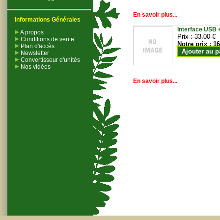
En savoir plus...
Informations Générales
Interface USB +
A propos
Prix :
33.00 €
Conditions de vente
Notre prix :
16
Plan d'accès
Ajouter au p
Newsletter
Convertisseur d'unités
Nos vidéos
En savoir plus...