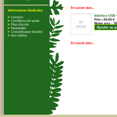
En savoir plus...
Informations Générales
Interface USB +
A propos
Prix :
33.00 €
Conditions de vente
Notre prix :
16
Plan d'accès
Ajouter au p
Newsletter
Convertisseur d'unités
Nos vidéos
En savoir plus...