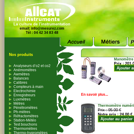
La culture de l'instrumentation
email:
info@mesurez.com
Tél : 04 42 34 83 48
Nos produits
Manomètre
Prix :
201.
Analyseurs d’o2 et co2
Ajouter a
Anémomètres
Awmètres
Balances
Calibres
Compteurs à main
Electrochimie
En savoir plus...
Enregistreurs
Luxmètres
Mètres
Thermomètre numériqu
Pénétromètres
Prix :
95.00 €
Ph-mètres
Notre prix :
24.00 €
Réfractomètres
Ajouter au panier
Station-Météo
Test bouchons
Thermomètres
Thermo-hygromètres