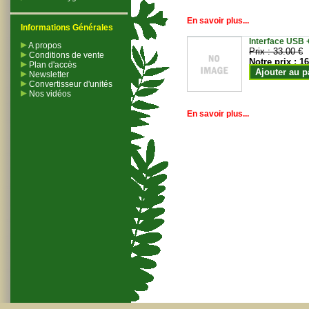
En savoir plus...
Informations Générales
Interface USB +
A propos
Prix :
33.00 €
Conditions de vente
Notre prix :
16
Plan d'accès
Ajouter au p
Newsletter
Convertisseur d'unités
Nos vidéos
En savoir plus...