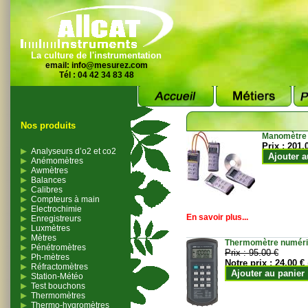
La culture de l'instrumentation
email:
info@mesurez.com
Tél : 04 42 34 83 48
Nos produits
Manomètre
Prix :
201.
Analyseurs d’o2 et co2
Ajouter a
Anémomètres
Awmètres
Balances
Calibres
Compteurs à main
Electrochimie
En savoir plus...
Enregistreurs
Luxmètres
Mètres
Thermomètre numériqu
Pénétromètres
Prix :
95.00 €
Ph-mètres
Notre prix :
24.00 €
Réfractomètres
Ajouter au panier
Station-Météo
Test bouchons
Thermomètres
Thermo-hygromètres