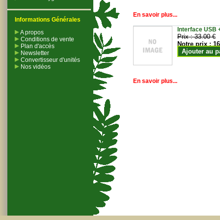
En savoir plus...
Informations Générales
Interface USB +
A propos
Prix :
33.00 €
Conditions de vente
Notre prix :
16
Plan d'accès
Ajouter au p
Newsletter
Convertisseur d'unités
Nos vidéos
En savoir plus...