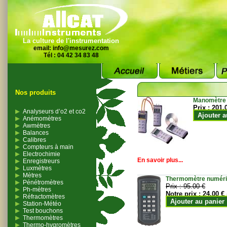
La culture de l'instrumentation
email:
info@mesurez.com
Tél : 04 42 34 83 48
Nos produits
Manomètre
Prix :
201.
Analyseurs d’o2 et co2
Ajouter a
Anémomètres
Awmètres
Balances
Calibres
Compteurs à main
Electrochimie
En savoir plus...
Enregistreurs
Luxmètres
Mètres
Thermomètre numériqu
Pénétromètres
Prix :
95.00 €
Ph-mètres
Notre prix :
24.00 €
Réfractomètres
Ajouter au panier
Station-Météo
Test bouchons
Thermomètres
Thermo-hygromètres