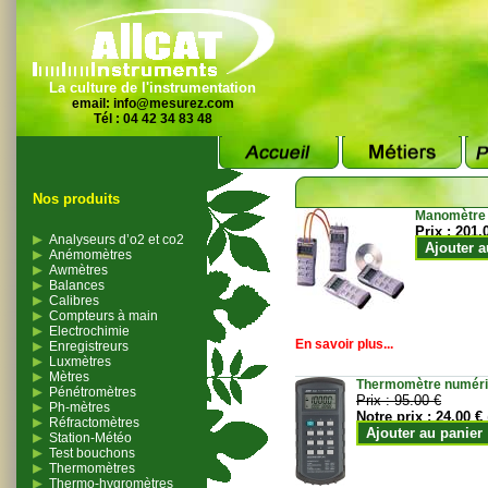
La culture de l'instrumentation
email:
info@mesurez.com
Tél : 04 42 34 83 48
Nos produits
Manomètre
Prix :
201.
Analyseurs d’o2 et co2
Ajouter a
Anémomètres
Awmètres
Balances
Calibres
Compteurs à main
Electrochimie
En savoir plus...
Enregistreurs
Luxmètres
Mètres
Thermomètre numériqu
Pénétromètres
Prix :
95.00 €
Ph-mètres
Notre prix :
24.00 €
Réfractomètres
Ajouter au panier
Station-Météo
Test bouchons
Thermomètres
Thermo-hygromètres