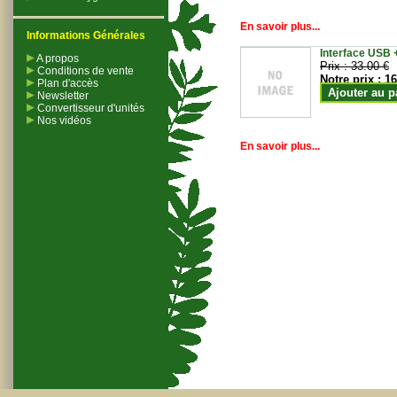
En savoir plus...
Informations Générales
Interface USB +
A propos
Prix :
33.00 €
Conditions de vente
Notre prix :
16
Plan d'accès
Ajouter au p
Newsletter
Convertisseur d'unités
Nos vidéos
En savoir plus...