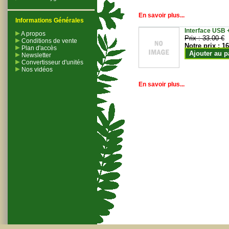
En savoir plus...
Informations Générales
Interface USB +
A propos
Prix :
33.00 €
Conditions de vente
Notre prix :
16
Plan d'accès
Ajouter au p
Newsletter
Convertisseur d'unités
Nos vidéos
En savoir plus...