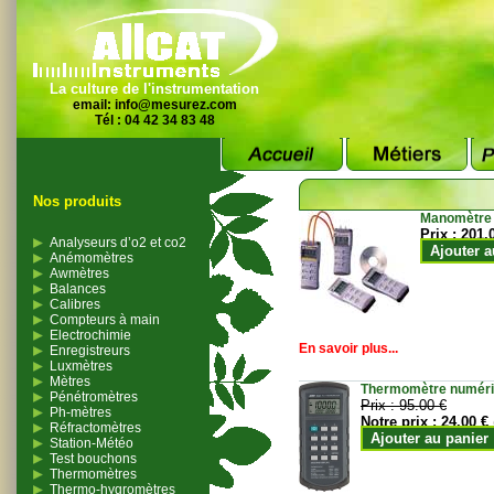
La culture de l'instrumentation
email:
info@mesurez.com
Tél : 04 42 34 83 48
Nos produits
Manomètre
Prix :
201.
Analyseurs d’o2 et co2
Ajouter a
Anémomètres
Awmètres
Balances
Calibres
Compteurs à main
Electrochimie
En savoir plus...
Enregistreurs
Luxmètres
Mètres
Thermomètre numériqu
Pénétromètres
Prix :
95.00 €
Ph-mètres
Notre prix :
24.00 €
Réfractomètres
Ajouter au panier
Station-Météo
Test bouchons
Thermomètres
Thermo-hygromètres