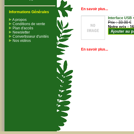
En savoir plus...
Informations Générales
Interface USB +
A propos
Prix :
33.00 €
Conditions de vente
Notre prix :
16
Plan d'accès
Ajouter au p
Newsletter
Convertisseur d'unités
Nos vidéos
En savoir plus...