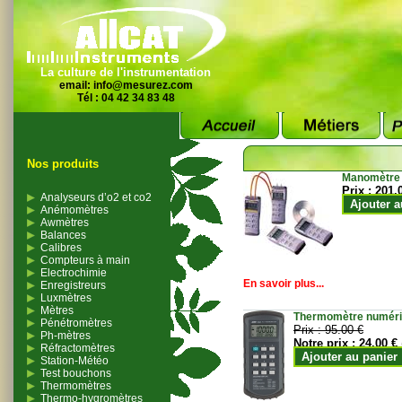
La culture de l'instrumentation
email:
info@mesurez.com
Tél : 04 42 34 83 48
Nos produits
Manomètre
Prix :
201.
Analyseurs d’o2 et co2
Ajouter a
Anémomètres
Awmètres
Balances
Calibres
Compteurs à main
Electrochimie
En savoir plus...
Enregistreurs
Luxmètres
Mètres
Thermomètre numériqu
Pénétromètres
Prix :
95.00 €
Ph-mètres
Notre prix :
24.00 €
Réfractomètres
Ajouter au panier
Station-Météo
Test bouchons
Thermomètres
Thermo-hygromètres