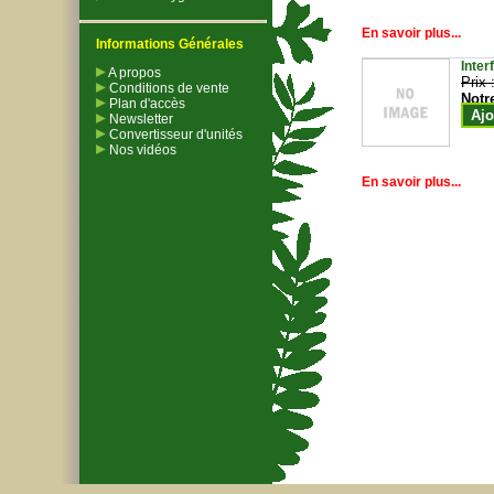
En savoir plus...
Informations Générales
Inter
A propos
Prix 
Conditions de vente
Notr
Plan d'accès
Ajo
Newsletter
Convertisseur d'unités
Nos vidéos
En savoir plus...