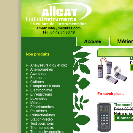
La culture de l'instrumentation
email:
info@mesurez.com
Tél : 04 42 34 83 48
Nos produits
M
P
Analyseurs d’o2 et co2
Anémomètres
Awmètres
Balances
Calibres
Compteurs à main
Electrochimie
En savoir plus...
Enregistreurs
Luxmètres
Mètres
Thermomètr
Pénétromètres
Prix :
95.0
Ph-mètres
Notre prix
Réfractomètres
Ajouter 
Station-Météo
Test bouchons
Thermomètres
Thermo-hygromètres