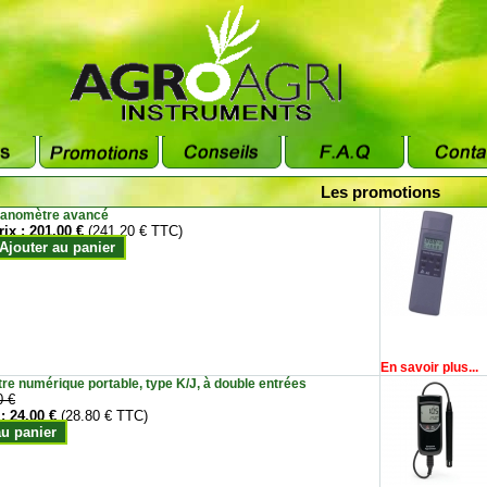
Les promotions
anomètre avancé
rix :
201.00 €
(241.20 € TTC)
Ajouter au panier
En savoir plus...
e numérique portable, type K/J, à double entrées
0 €
 :
24.00 €
(28.80 € TTC)
au panier