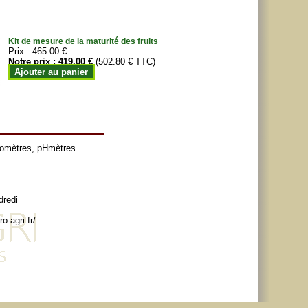
Kit de mesure de la maturité des fruits
Prix :
465.00 €
Notre prix :
419.00 €
(502.80 € TTC)
Ajouter au panier
tomètres
,
pHmètres
dredi
o-agri.fr/