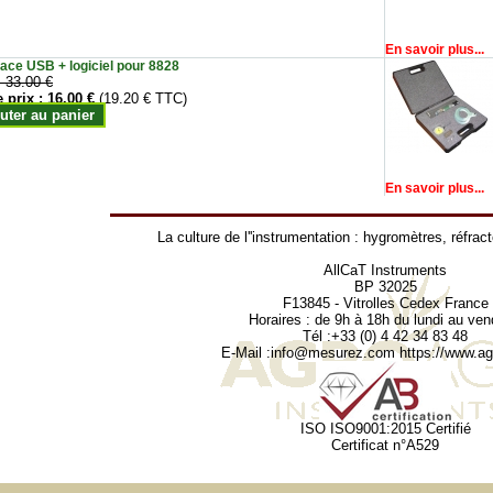
En savoir plus...
face USB + logiciel pour 8828
:
33.00 €
e prix :
16.00 €
(19.20 € TTC)
uter au panier
En savoir plus...
La culture de l''instrumentation :
hygromètres
,
réfrac
AllCaT Instruments
BP 32025
F13845 - Vitrolles Cedex France
Horaires : de 9h à 18h du lundi au ven
Tél :+33 (0) 4 42 34 83 48
E-Mail :
info@mesurez.com
https://www.agr
ISO ISO9001:2015 Certifié
Certificat n°A529