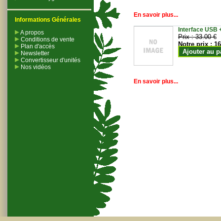
En savoir plus...
Informations Générales
Interface USB +
A propos
Prix :
33.00 €
Conditions de vente
Notre prix :
16
Plan d'accès
Ajouter au p
Newsletter
Convertisseur d'unités
Nos vidéos
En savoir plus...