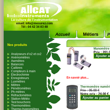
La culture de l'instrumentation
email:
info@mesurez.com
Tél : 04 42 34 83 48
Nos produits
Manomètre
Prix :
201.
Analyseurs d’o2 et co2
Ajouter a
Anémomètres
Awmètres
Balances
Calibres
Compteurs à main
Electrochimie
En savoir plus...
Enregistreurs
Luxmètres
Mètres
Thermomètre numériqu
Pénétromètres
Prix :
95.00 €
Ph-mètres
Notre prix :
24.00 €
Réfractomètres
Ajouter au panier
Station-Météo
Test bouchons
Thermomètres
Thermo-hygromètres