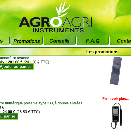
Les promotions
anomètre avancé
rix :
201.00 €
(241.20 € TTC)
Ajouter au panier
En savoir plus...
e numérique portable, type K/J, à double entrées
0 €
 :
24.00 €
(28.80 € TTC)
au panier