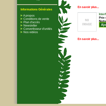
En savoir plus...
Informations Générales
Inter
A propos
Prix 
Conditions de vente
Notr
Plan d'accès
Ajo
Newsletter
Convertisseur d'unités
Nos vidéos
En savoir plus...