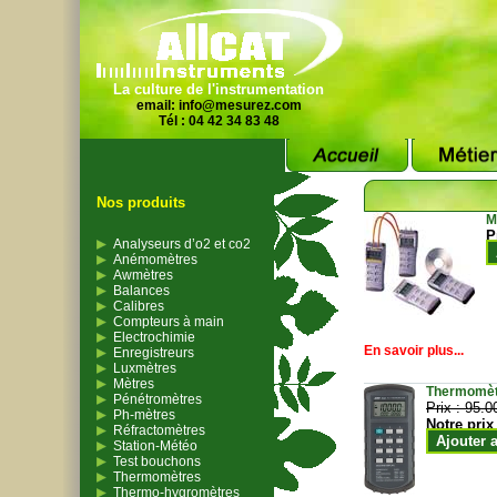
La culture de l'instrumentation
email:
info@mesurez.com
Tél : 04 42 34 83 48
Nos produits
M
P
Analyseurs d’o2 et co2
Anémomètres
Awmètres
Balances
Calibres
Compteurs à main
Electrochimie
En savoir plus...
Enregistreurs
Luxmètres
Mètres
Thermomètr
Pénétromètres
Prix :
95.0
Ph-mètres
Notre prix
Réfractomètres
Ajouter 
Station-Météo
Test bouchons
Thermomètres
Thermo-hygromètres