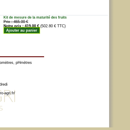
Kit de mesure de la maturité des fruits
Prix :
465.00 €
Notre prix :
419.00 €
(502.80 € TTC)
Ajouter au panier
tomètres
,
pHmètres
dredi
o-agri.fr/