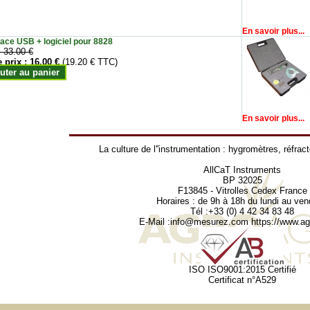
En savoir plus...
face USB + logiciel pour 8828
:
33.00 €
e prix :
16.00 €
(19.20 € TTC)
uter au panier
En savoir plus...
La culture de l''instrumentation :
hygromètres
,
réfrac
AllCaT Instruments
BP 32025
F13845 - Vitrolles Cedex France
Horaires : de 9h à 18h du lundi au ven
Tél :+33 (0) 4 42 34 83 48
E-Mail :
info@mesurez.com
https://www.agr
ISO ISO9001:2015 Certifié
Certificat n°A529