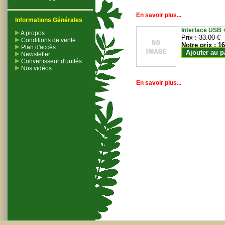
En savoir plus...
Informations Générales
Interface USB +
A propos
Prix :
33.00 €
Conditions de vente
Notre prix :
16
Plan d'accès
Ajouter au p
Newsletter
Convertisseur d'unités
Nos vidéos
En savoir plus...