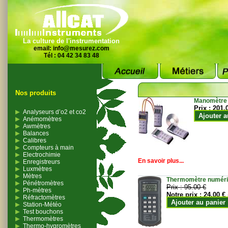
La culture de l'instrumentation
email:
info@mesurez.com
Tél : 04 42 34 83 48
Nos produits
Manomètre
Prix :
201.
Analyseurs d’o2 et co2
Ajouter a
Anémomètres
Awmètres
Balances
Calibres
Compteurs à main
Electrochimie
En savoir plus...
Enregistreurs
Luxmètres
Mètres
Thermomètre numériqu
Pénétromètres
Prix :
95.00 €
Ph-mètres
Notre prix :
24.00 €
Réfractomètres
Ajouter au panier
Station-Météo
Test bouchons
Thermomètres
Thermo-hygromètres