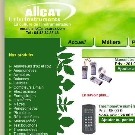
La culture de l'instrumentation
email:
info@mesurez.com
Tél : 04 42 34 83 48
Nos produits
Manomètre
Prix :
201.
Analyseurs d’o2 et co2
Ajouter a
Anémomètres
Awmètres
Balances
Calibres
Compteurs à main
Electrochimie
En savoir plus...
Enregistreurs
Luxmètres
Mètres
Thermomètre numériqu
Pénétromètres
Prix :
95.00 €
Ph-mètres
Notre prix :
24.00 €
Réfractomètres
Ajouter au panier
Station-Météo
Test bouchons
Thermomètres
Thermo-hygromètres