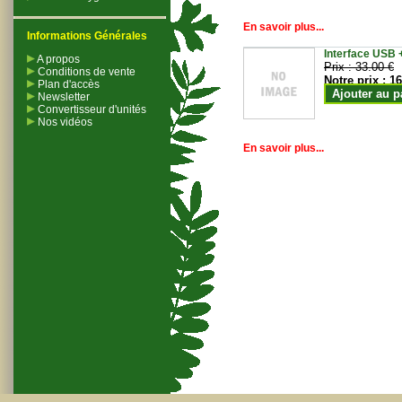
En savoir plus...
Informations Générales
Interface USB +
A propos
Prix :
33.00 €
Conditions de vente
Notre prix :
16
Plan d'accès
Ajouter au p
Newsletter
Convertisseur d'unités
Nos vidéos
En savoir plus...