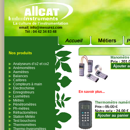
La culture de l'instrumentation
email:
info@mesurez.com
Tél : 04 42 34 83 48
Nos produits
Manomètre
Prix :
201.
Analyseurs d’o2 et co2
Ajouter a
Anémomètres
Awmètres
Balances
Calibres
Compteurs à main
Electrochimie
En savoir plus...
Enregistreurs
Luxmètres
Mètres
Thermomètre numériqu
Pénétromètres
Prix :
95.00 €
Ph-mètres
Notre prix :
24.00 €
Réfractomètres
Ajouter au panier
Station-Météo
Test bouchons
Thermomètres
Thermo-hygromètres