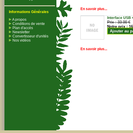
En savoir plus...
Informations Générales
Interface USB +
A propos
Prix :
33.00 €
Conditions de vente
Notre prix :
16
Plan d'accès
Ajouter au p
Newsletter
Convertisseur d'unités
Nos vidéos
En savoir plus...