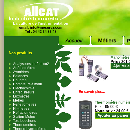
La culture de l'instrumentation
email:
info@mesurez.com
Tél : 04 42 34 83 48
Nos produits
Manomètre
Prix :
201.
Analyseurs d’o2 et co2
Ajouter a
Anémomètres
Awmètres
Balances
Calibres
Compteurs à main
Electrochimie
En savoir plus...
Enregistreurs
Luxmètres
Mètres
Thermomètre numériqu
Pénétromètres
Prix :
95.00 €
Ph-mètres
Notre prix :
24.00 €
Réfractomètres
Ajouter au panier
Station-Météo
Test bouchons
Thermomètres
Thermo-hygromètres