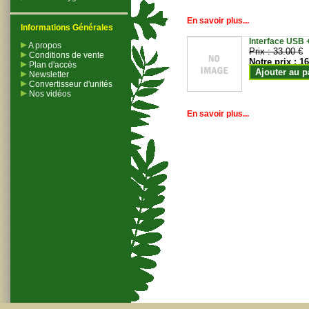
En savoir plus...
Informations Générales
Interface USB +
A propos
Prix :
33.00 €
Conditions de vente
Notre prix :
16
Plan d'accès
Ajouter au p
Newsletter
Convertisseur d'unités
Nos vidéos
En savoir plus...