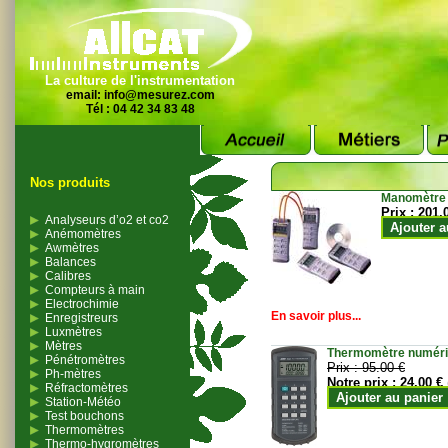
La culture de l'instrumentation
email:
info@mesurez.com
Tél : 04 42 34 83 48
Nos produits
Manomètre
Prix :
201.
Analyseurs d’o2 et co2
Ajouter a
Anémomètres
Awmètres
Balances
Calibres
Compteurs à main
Electrochimie
En savoir plus...
Enregistreurs
Luxmètres
Mètres
Thermomètre numériqu
Pénétromètres
Prix :
95.00 €
Ph-mètres
Notre prix :
24.00 €
Réfractomètres
Ajouter au panier
Station-Météo
Test bouchons
Thermomètres
Thermo-hygromètres