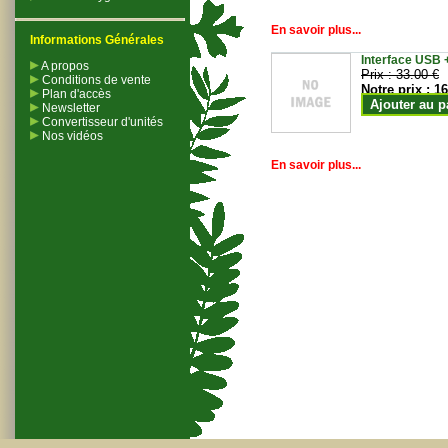
En savoir plus...
Informations Générales
Interface USB +
A propos
Prix :
33.00 €
Conditions de vente
Notre prix :
16
Plan d'accès
Ajouter au p
Newsletter
Convertisseur d'unités
Nos vidéos
En savoir plus...