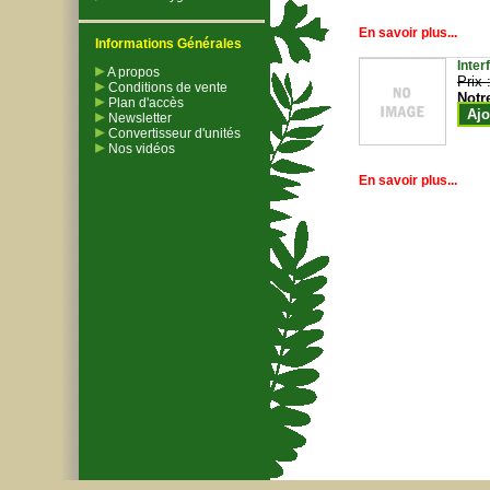
En savoir plus...
Informations Générales
Inter
A propos
Prix 
Conditions de vente
Notr
Plan d'accès
Ajo
Newsletter
Convertisseur d'unités
Nos vidéos
En savoir plus...