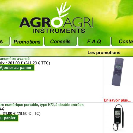
Les promotions
anomètre avancé
rix :
201.00 €
(241.20 € TTC)
Ajouter au panier
En savoir plus...
e numérique portable, type K/J, à double entrées
0 €
 :
24.00 €
(28.80 € TTC)
au panier