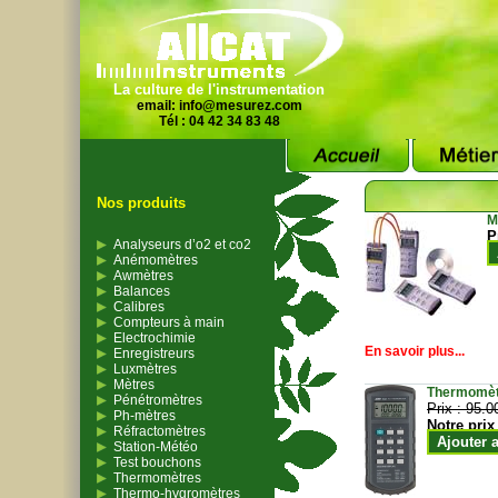
La culture de l'instrumentation
email:
info@mesurez.com
Tél : 04 42 34 83 48
Nos produits
M
P
Analyseurs d’o2 et co2
Anémomètres
Awmètres
Balances
Calibres
Compteurs à main
Electrochimie
En savoir plus...
Enregistreurs
Luxmètres
Mètres
Thermomètr
Pénétromètres
Prix :
95.0
Ph-mètres
Notre prix
Réfractomètres
Ajouter 
Station-Météo
Test bouchons
Thermomètres
Thermo-hygromètres