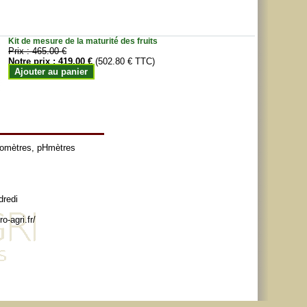
Kit de mesure de la maturité des fruits
Prix :
465.00 €
Notre prix :
419.00 €
(502.80 € TTC)
Ajouter au panier
tomètres
,
pHmètres
dredi
o-agri.fr/