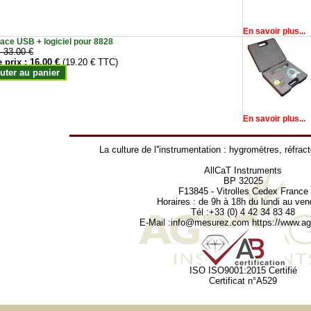
En savoir plus...
face USB + logiciel pour 8828
:
33.00 €
e prix :
16.00 €
(19.20 € TTC)
uter au panier
En savoir plus...
La culture de l''instrumentation :
hygromètres
,
réfrac
AllCaT Instruments
BP 32025
F13845 - Vitrolles Cedex France
Horaires : de 9h à 18h du lundi au ven
Tél :+33 (0) 4 42 34 83 48
E-Mail :
info@mesurez.com
https://www.agr
ISO ISO9001:2015 Certifié
Certificat n°A529