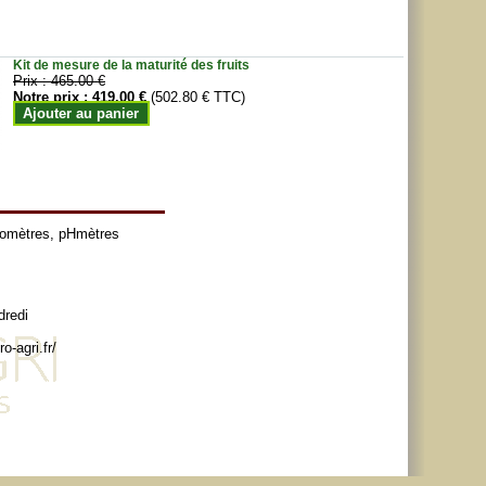
Kit de mesure de la maturité des fruits
Prix :
465.00 €
Notre prix :
419.00 €
(502.80 € TTC)
Ajouter au panier
tomètres
,
pHmètres
dredi
o-agri.fr/