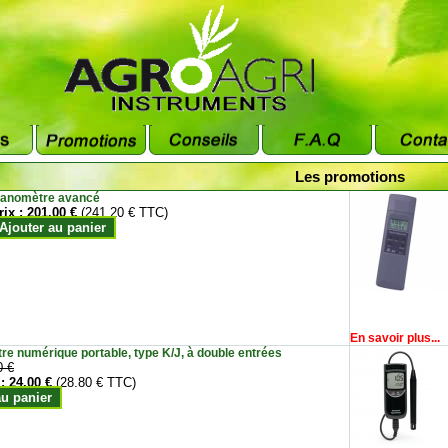
Les promotions
anomètre avancé
rix :
201.00 €
(241.20 € TTC)
Ajouter au panier
En savoir plus...
e numérique portable, type K/J, à double entrées
0 €
 :
24.00 €
(28.80 € TTC)
au panier