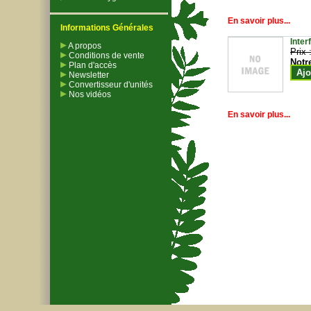
En savoir plus...
Informations Générales
Inter
A propos
Prix 
Conditions de vente
Notr
Plan d'accès
Ajo
Newsletter
Convertisseur d'unités
Nos vidéos
En savoir plus...