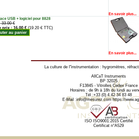
En savoir plus...
face USB + logiciel pour 8828
:
33.00 €
e prix :
16.00 €
(19.20 € TTC)
uter au panier
En savoir plus...
La culture de l''instrumentation :
hygromètres
,
réfrac
AllCaT Instruments
BP 32025
F13845 - Vitrolles Cedex France
Horaires : de 9h à 18h du lundi au ven
Tél :+33 (0) 4 42 34 83 48
E-Mail :
info@mesurez.com
https://www.agr
ISO ISO9001:2015 Certifié
Certificat n°A529