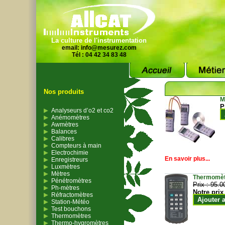
La culture de l'instrumentation
email:
info@mesurez.com
Tél : 04 42 34 83 48
Nos produits
M
P
Analyseurs d’o2 et co2
Anémomètres
Awmètres
Balances
Calibres
Compteurs à main
Electrochimie
En savoir plus...
Enregistreurs
Luxmètres
Mètres
Thermomètr
Pénétromètres
Prix :
95.0
Ph-mètres
Notre prix
Réfractomètres
Ajouter 
Station-Météo
Test bouchons
Thermomètres
Thermo-hygromètres