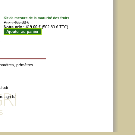
Kit de mesure de la maturité des fruits
Prix :
465.00 €
Notre prix :
419.00 €
(502.80 € TTC)
Ajouter au panier
tomètres
,
pHmètres
dredi
o-agri.fr/