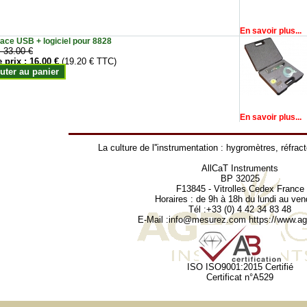
En savoir plus...
face USB + logiciel pour 8828
:
33.00 €
e prix :
16.00 €
(19.20 € TTC)
uter au panier
En savoir plus...
La culture de l''instrumentation :
hygromètres
,
réfrac
AllCaT Instruments
BP 32025
F13845 - Vitrolles Cedex France
Horaires : de 9h à 18h du lundi au ven
Tél :+33 (0) 4 42 34 83 48
E-Mail :
info@mesurez.com
https://www.agr
ISO ISO9001:2015 Certifié
Certificat n°A529