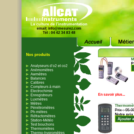
La culture de l'instrumentation
email:
info@mesurez.com
Tél : 04 42 34 83 48
Nos produits
M
P
Analyseurs d’o2 et co2
Anémomètres
Awmètres
Balances
Calibres
Compteurs à main
Electrochimie
En savoir plus...
Enregistreurs
Luxmètres
Mètres
Thermomètr
Pénétromètres
Prix :
95.0
Ph-mètres
Notre prix
Réfractomètres
Ajouter 
Station-Météo
Test bouchons
Thermomètres
Thermo-hygromètres