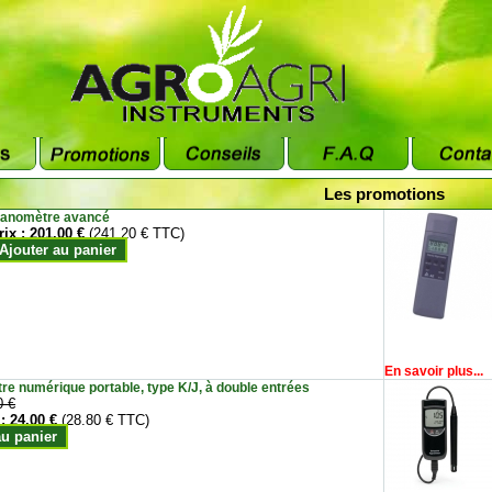
Les promotions
anomètre avancé
rix :
201.00 €
(241.20 € TTC)
Ajouter au panier
En savoir plus...
e numérique portable, type K/J, à double entrées
0 €
 :
24.00 €
(28.80 € TTC)
au panier