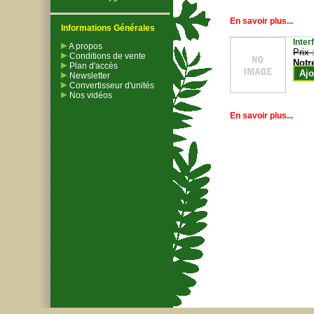
En savoir plus...
Informations Générales
Inter
A propos
Prix 
Conditions de vente
Notr
Plan d'accès
Ajo
Newsletter
Convertisseur d'unités
Nos vidéos
En savoir plus...