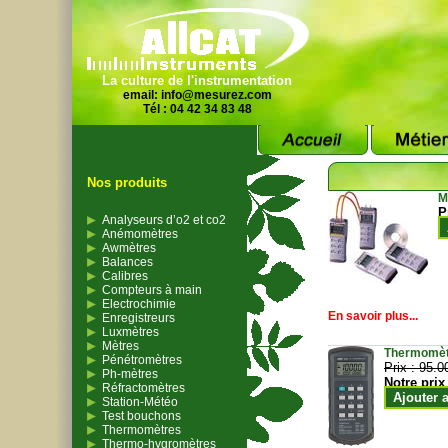
La culture de l'instrumentation
email:
info@mesurez.com
Tél : 04 42 34 83 48
Nos produits
M
P
Analyseurs d’o2 et co2
Anémomètres
Awmètres
Balances
Calibres
Compteurs à main
Electrochimie
En savoir plus...
Enregistreurs
Luxmètres
Mètres
Thermomètr
Pénétromètres
Prix :
95.0
Ph-mètres
Notre prix
Réfractomètres
Ajouter 
Station-Météo
Test bouchons
Thermomètres
Thermo-hygromètres