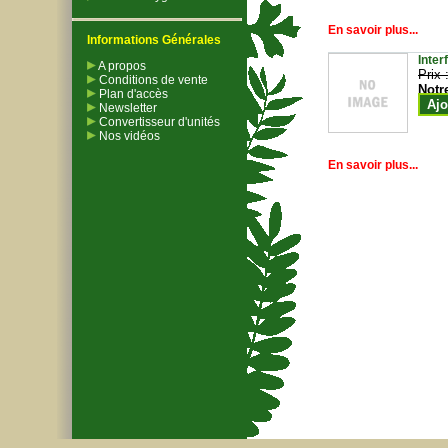
En savoir plus...
Informations Générales
Inter
A propos
Prix 
Conditions de vente
Notr
Plan d'accès
Ajo
Newsletter
Convertisseur d'unités
Nos vidéos
En savoir plus...