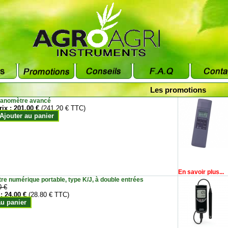
Les promotions
anomètre avancé
rix :
201.00 €
(241.20 € TTC)
Ajouter au panier
En savoir plus...
e numérique portable, type K/J, à double entrées
0 €
 :
24.00 €
(28.80 € TTC)
au panier