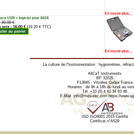
En savoir plus...
face USB + logiciel pour 8828
:
33.00 €
e prix :
16.00 €
(19.20 € TTC)
uter au panier
En savoir plus...
La culture de l''instrumentation :
hygromètres
,
réfrac
AllCaT Instruments
BP 32025
F13845 - Vitrolles Cedex France
Horaires : de 9h à 18h du lundi au ven
Tél :+33 (0) 4 42 34 83 48
E-Mail :
info@mesurez.com
https://www.agr
ISO ISO9001:2015 Certifié
Certificat n°A529