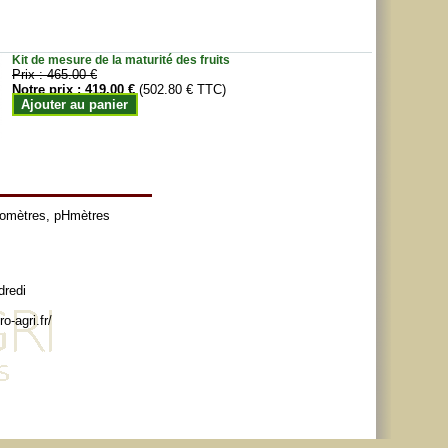
Kit de mesure de la maturité des fruits
Prix :
465.00 €
Notre prix :
419.00 €
(502.80 € TTC)
Ajouter au panier
tomètres
,
pHmètres
dredi
o-agri.fr/